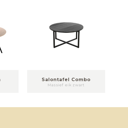
a
Salontafel Combo
S
Massief eik zwart