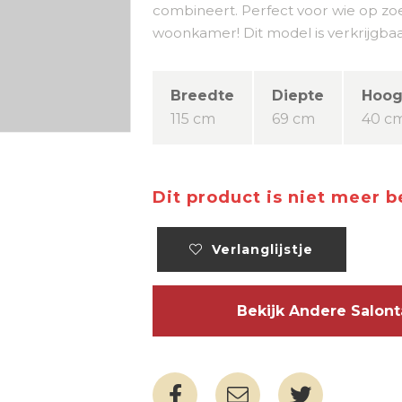
combineert. Perfect voor wie op zo
woonkamer! Dit model is verkrijgbaa
Breedte
Diepte
Hoog
115 cm
69 cm
40 c
Dit product is niet meer 
Verlanglijstje
Bekijk Andere Salon