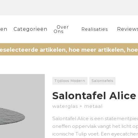
Over
len
Categorieën
Review
Realisaties
Ons
teerde artikelen, hoe meer artikelen, hoe meer 
Tijdloos Modern
Salontafels
Salontafel Alice
waterglas + metaal
Salontafel Alice is een statementpi
oneffen oppervlak vangt het licht o
iconische Tulip voet. Een eyecatche