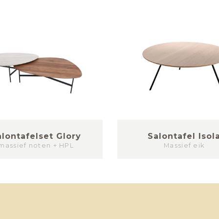
alontafelset Glory
Salontafel Isol
massief noten + HPL
Massief eik