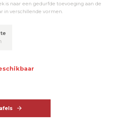
ek is naar een gedurfde toevoeging aan de
r in verschillende vormen.
te
m
beschikbaar
tafels