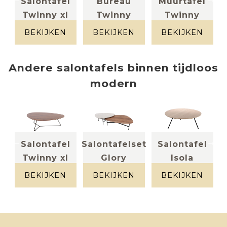
s
Salontafel
Bureau
Muurtafel
Twinny xl
Twinny
Twinny
massief
HPL + Metaal
HPL + metaal
)
noten +
BEKIJKEN
BEKIJKEN
BEKIJKEN
metaal
Andere
salontafels
binnen
tijdloos
modern
l
Salontafel
Salontafelset
Salontafel
Twinny xl
Glory
Isola
massief
massief
Massief eik
noten +
noten + HPL
BEKIJKEN
BEKIJKEN
BEKIJKEN
metaal