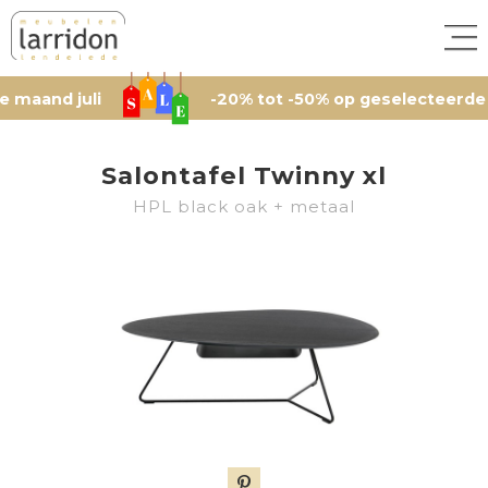
 juli
-20% tot -50% op geselecteerde artikel
Salontafel Twinny xl
HPL black oak + metaal