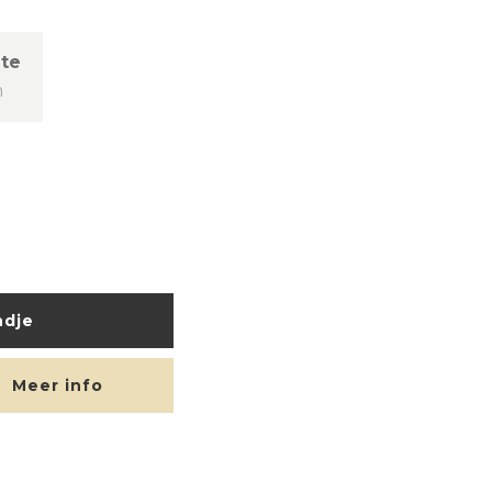
te
m
ndje
Meer info