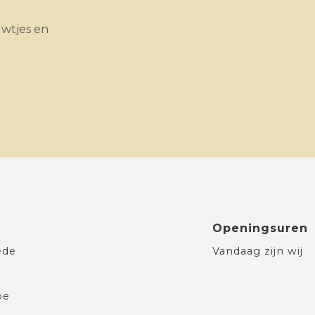
uwtjes en
Openingsuren
ede
Vandaag zijn wij
be