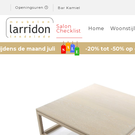
Openingsuren
Bar Kamiel
Salon
Home
Woonstij
Checklist
 maand juli
-20% tot -50% op geselect