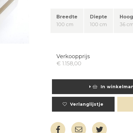
Breedte
Diepte
Hoog
100 cm
100 cm
36 c
Verkoopprijs
€ 1.158,00
In winkelma
Verlanglijstje