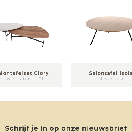
alontafelset Glory
Salontafel Isol
massief noten + HPL
Massief eik
Schrijf je in op onze nieuwsbrief