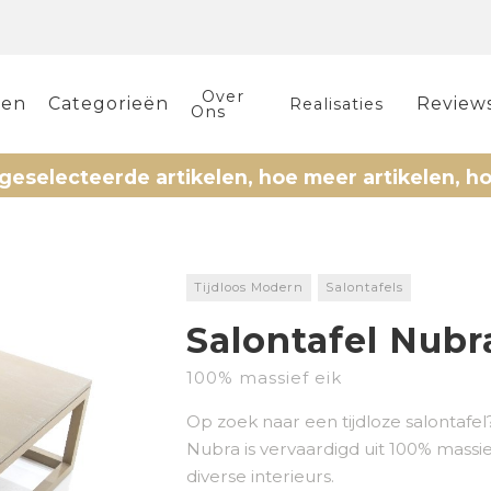
Over
len
Categorieën
Review
Realisaties
Ons
eerde artikelen, hoe meer artikelen, hoe meer k
Tijdloos Modern
Salontafels
Salontafel Nubr
100% massief eik
Op zoek naar een tijdloze salontafel
Nubra is vervaardigd uit 100% massiev
diverse interieurs.