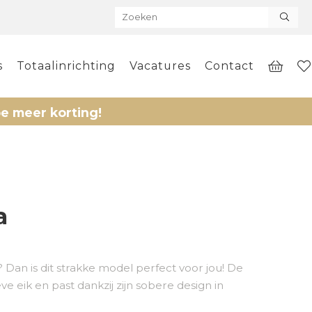
s
Totaalinrichting
Vacatures
Contact
orting!
a
? Dan is dit strakke model perfect voor jou! De
e eik en past dankzij zijn sobere design in