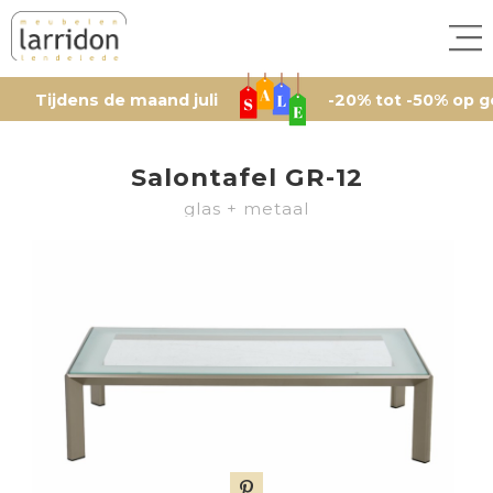
jdens de maand juli
-20% tot -50% op geselect
Salontafel GR-12
glas + metaal