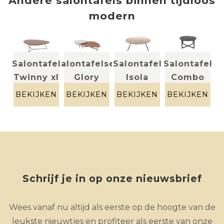
Andere
salontafels
binnen
tijdloos
modern
fel
Salontafel
Salontafelset
Salontafel
Salontafel
Sal
Twinny xl
Glory
Isola
Combo
massief
massief
Massief
Massief
f
noten +
noten +
eik
eik zwart
EN
BEKIJKEN
BEKIJKEN
BEKIJKEN
BEKIJKEN
B
metaal
HPL
Schrijf je in op onze nieuwsbrief
Wees vanaf nu altijd als eerste op de hoogte van de
leukste nieuwtjes en profiteer als eerste van onze