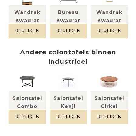
el
Wandrek
Bureau
Wandrek
Kwadrat
Kwadrat
Kwadrat
Metaal +
Eik + metaal
massief eik +
massief eik
metaal
BEKIJKEN
BEKIJKEN
BEKIJKEN
Andere
salontafels
binnen
industrieel
l
Salontafel
Salontafel
Salontafel
Combo
Kenji
Cirkel
Massief eik
Mangohout +
Metaal wit +
zwart
metaal
hout
BEKIJKEN
BEKIJKEN
BEKIJKEN