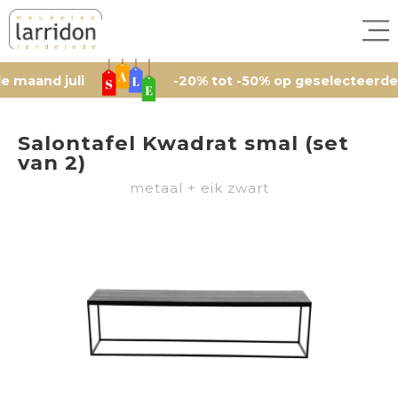
juli
-20% tot -50% op geselecteerde artikele
Salontafel Kwadrat smal (set
van 2)
metaal + eik zwart