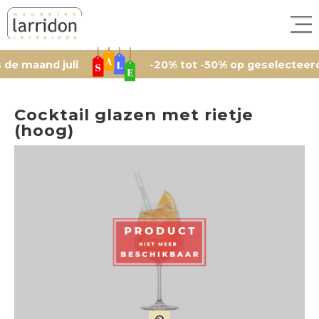
and juli
-20% tot -50% op geselecteerde artik
Cocktail glazen met rietje
(hoog)