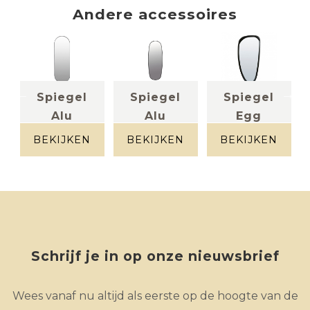
Andere
accessoires
Spiegel
Spiegel
Spiegel
Alu
Alu
Egg
spiegel +
(ovaal)
(deens
massief hout
BEKIJKEN
BEKIJKEN
BEKIJKEN
spiegel +
ovaal)
zwart frame
spiegel +
zwart frame
Schrijf je in op onze nieuwsbrief
Wees vanaf nu altijd als eerste op de hoogte van de