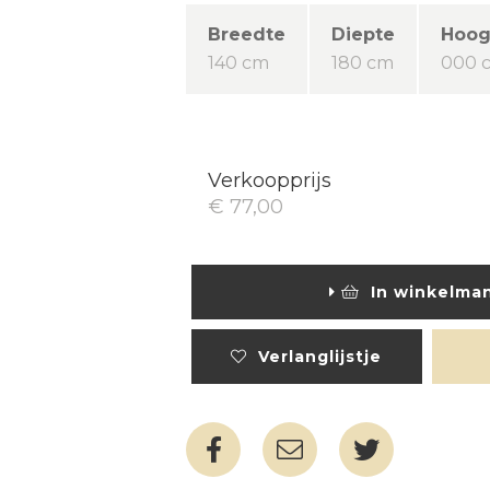
Breedte
Diepte
Hoog
140 cm
180 cm
000 
Verkoopprijs
€ 77,00
In winkelma
Verlanglijstje