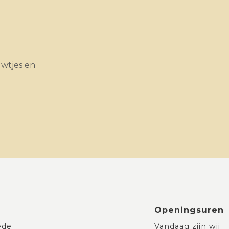
uwtjes en
Openingsuren
ede
Vandaag zijn wij