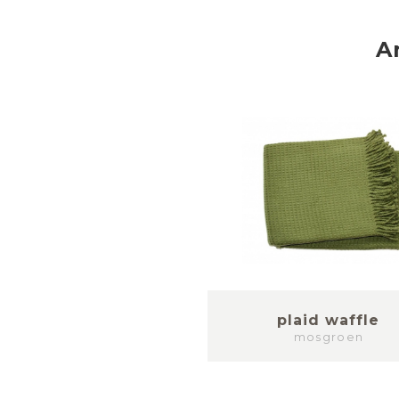
A
plaid waffle
mosgroen