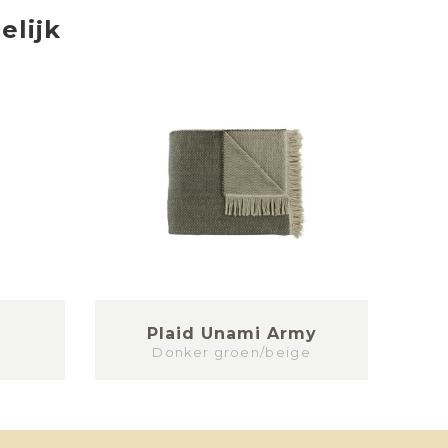
elijk
Plaid Unami Army
Donker groen/beige