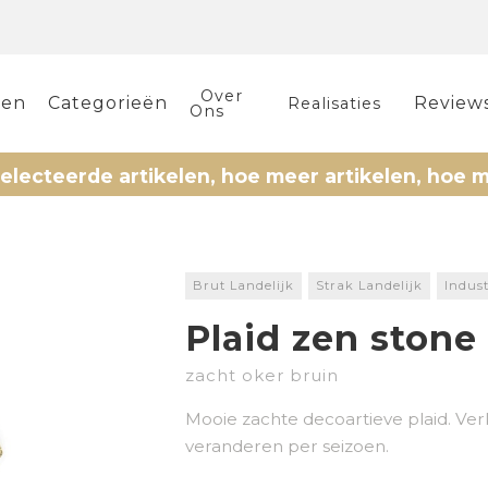
Over
len
Categorieën
Review
Realisaties
Ons
rde artikelen, hoe meer artikelen, hoe meer kor
Brut Landelijk
Strak Landelijk
Indust
Plaid zen stone
zacht oker bruin
Mooie zachte decoartieve plaid. Verk
veranderen per seizoen.