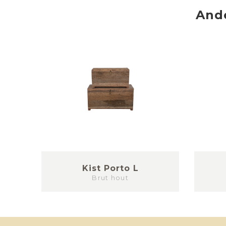
And
Kist Porto L
Brut hout