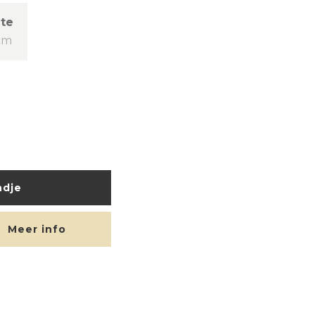
te
cm
ndje
Meer info