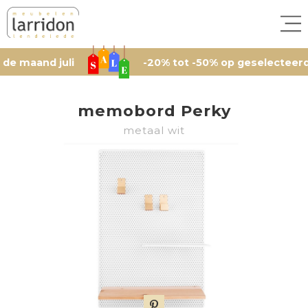
and juli
-20% tot -50% op geselecteerde arti
memobord Perky
metaal wit