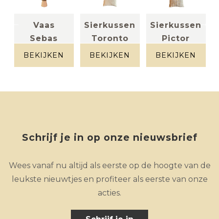
Vaas
Sierkussen
Sierkussen
Sebas
Toronto
Pictor
super zacht
(medium)
(set van 2)
BEKIJKEN
BEKIJKEN
BEKIJKEN
terra
Velvet zand
Schrijf je in op onze nieuwsbrief
Wees vanaf nu altijd als eerste op de hoogte van de
leukste nieuwtjes en profiteer als eerste van onze
acties.