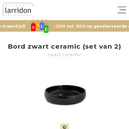
 juli
-20% tot -50% op geselecteerde artikel
Bord zwart ceramic (set van 2)
zwart ceramic