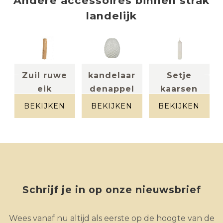
Andere
accessoires
binnen
strak
landelijk
Zuil ruwe
kandelaar
Setje
eik
denappel
kaarsen
Massief eik
Licht grijs
(setje 4
BEKIJKEN
BEKIJKEN
BEKIJKEN
kaar...
wit
Schrijf je in op onze nieuwsbrief
Wees vanaf nu altijd als eerste op de hoogte van de