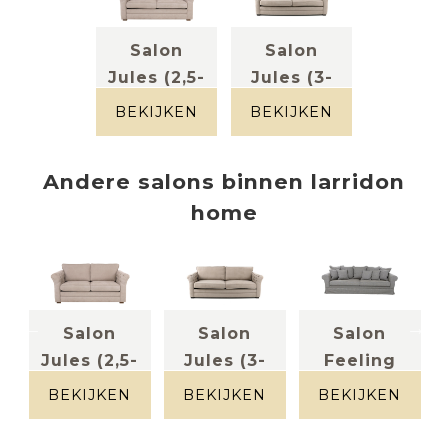
Salon
Salon
Jules (2,5-
Jules (3-
zit)
zit)
BEKIJKEN
BEKIJKEN
stof greige
stof greige
Andere
salons
binnen
larridon
home
Salon
Salon
Salon
-
Jules (2,5-
Jules (3-
Feeling
zit)
zit)
(3,5-zit)
BEKIJKEN
BEKIJKEN
BEKIJKEN
s
stof greige
stof greige
stof greige