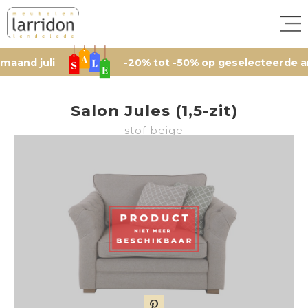
uli
-20% tot -50% op geselecteerde artikelen
Salon Jules (1,5-zit)
stof beige