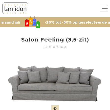
uli
-20% tot -50% op geselecteerde artikelen,
Salon Feeling (3,5-zit)
stof greige