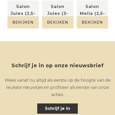
Salon
Salon
Salon
-
Jules (2,5-
Jules (3-
Melia (2,5-
zit)
zit)
zit)
BEKIJKEN
BEKIJKEN
BEKIJKEN
s
stof greige
stof greige
leder
lichtgrijs
Schrijf je in op onze nieuwsbrief
Wees vanaf nu altijd als eerste op de hoogte van de
leukste nieuwtjes en profiteer als eerste van onze
acties.
Schrijf je in