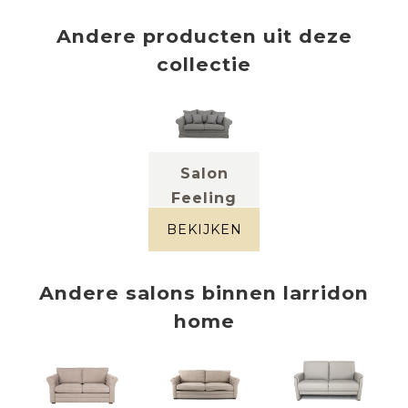
Andere producten uit deze
collectie
Salon
Feeling
(2-zit)
BEKIJKEN
stof greige
Andere
salons
binnen
larridon
home