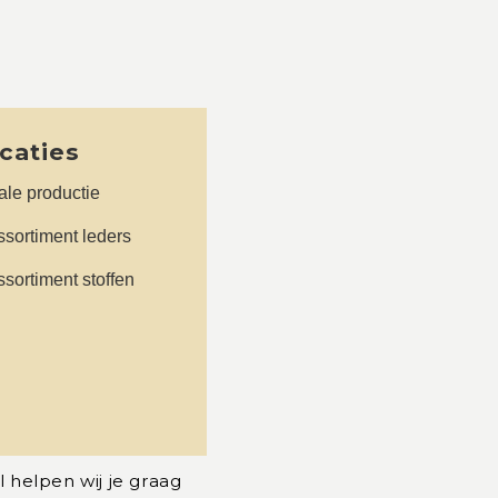
icaties
le productie
sortiment leders
sortiment stoffen
l helpen wij je graag