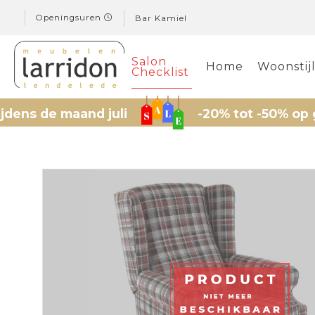
Openingsuren
Bar Kamiel
Salon
Home
Woonstij
Checklist
 de maand juli
-20% tot -50% op gesele