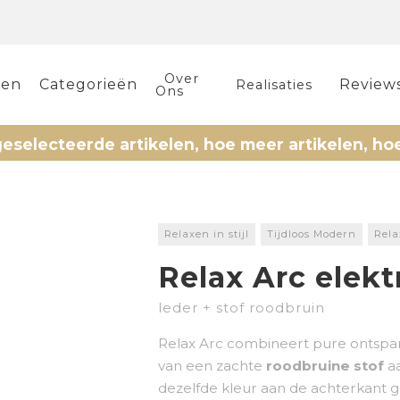
Over
len
Categorieën
Review
Realisaties
Ons
erde artikelen, hoe meer artikelen, hoe meer ko
Relaxen in stijl
Tijdloos Modern
Rel
Relax Arc elekt
leder + stof roodbruin
Relax Arc combineert pure ontspa
van een zachte
roodbruine stof
a
dezelfde kleur aan de achterkant g