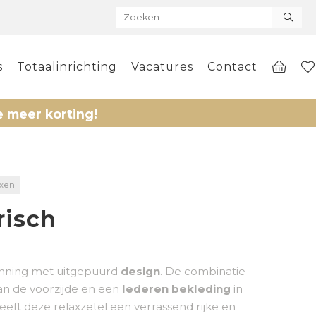
s
Totaalinrichting
Vacatures
Contact
rting!
axen
risch
nning met uitgepuurd
design
. De combinatie
an de voorzijde en een
lederen bekleding
in
eeft deze relaxzetel een verrassend rijke en