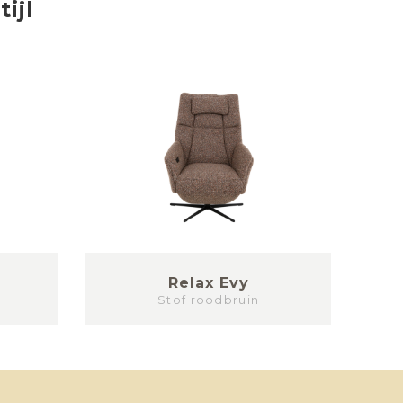
tijl
Relax Evy
Re
Stof roodbruin
st