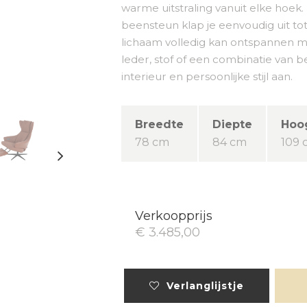
warme uitstraling vanuit elke hoek. 
beensteun klap je eenvoudig uit to
lichaam volledig kan ontspannen me
leder, stof of een combinatie van b
interieur en persoonlijke stijl aan.
Breedte
Diepte
Hoo
78 cm
84 cm
109 
Verkoopprijs
€ 3.485,00
Verlanglijstje