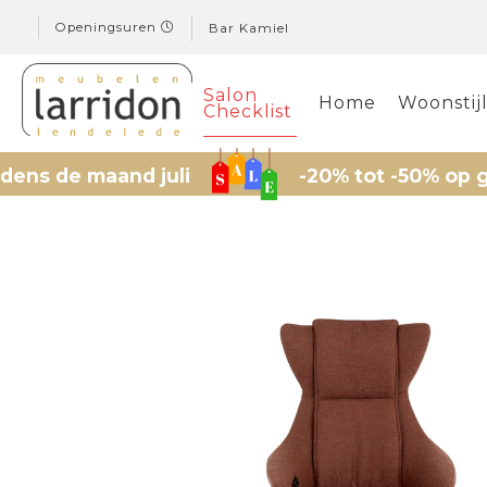
Openingsuren
Bar Kamiel
Salon
Home
Woonstij
Checklist
maand juli
-20% tot -50% op geselecte