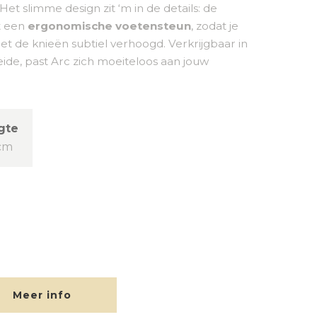
Het slimme design zit ‘m in de details: de
t een
ergonomische voetensteun
, zodat je
t de knieën subtiel verhoogd. Verkrijgbaar in
eide, past Arc zich moeiteloos aan jouw
gte
cm
Meer info