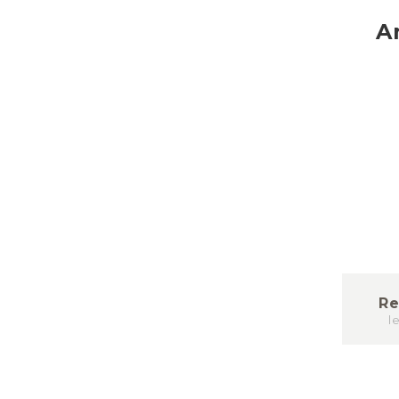
A
Re
l