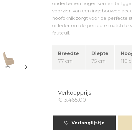
onderbenen hoger komen te liggen 
voorzien van een ingebouwde acc
hoofdknik zorgt voor de perfecte st
of leder om de perfecte match te vi
fauteuil.
Breedte
Diepte
Hoo
77 cm
75 cm
110 
Verkoopprijs
€ 3.465,00
Verlanglijstje