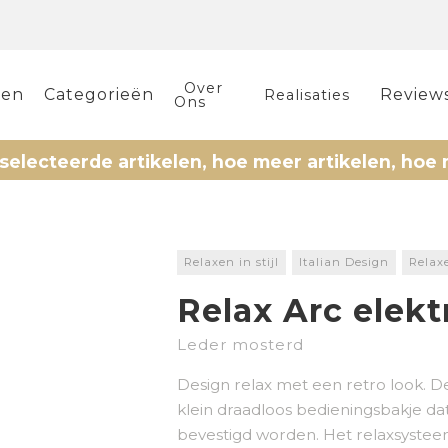
Over
len
Categorieën
Review
Realisaties
Ons
rde artikelen, hoe meer artikelen, hoe meer kor
Relaxen in stijl
Italian Design
Relax
Relax Arc elekt
Leder mosterd
Design relax met een retro look. 
klein draadloos bedieningsbakje d
bevestigd worden. Het relaxsystee