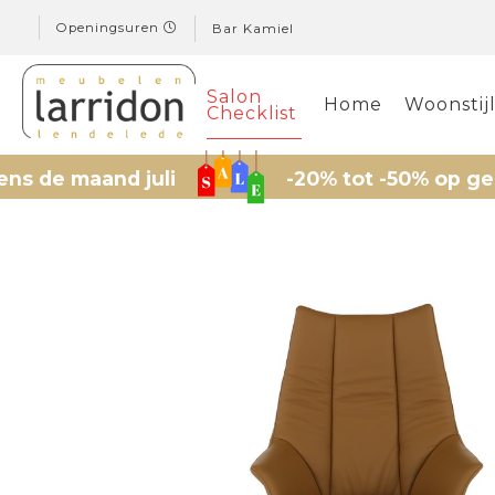
Openingsuren
Bar Kamiel
Salon
Home
Woonstij
Checklist
aand juli
-20% tot -50% op geselectee