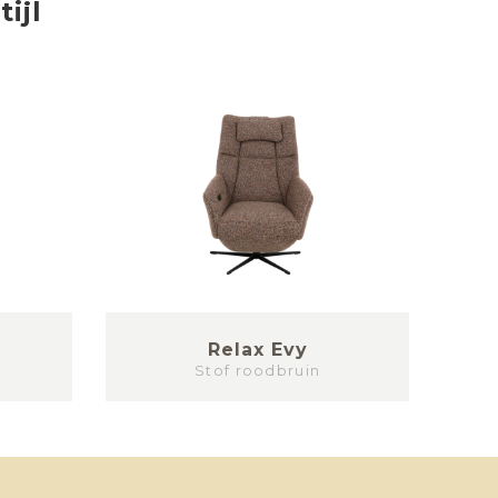
tijl
Relax Evy
Re
Stof roodbruin
st