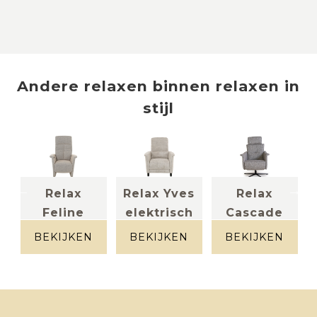
Andere
relaxen
binnen
relaxen in
stijl
Relax
Relax Yves
Relax
Feline
elektrisch
Cascade
Stof beige
elektrisch
(elektrisch)
gespikkeld
BEKIJKEN
BEKIJKEN
BEKIJKEN
Stof
(M)
gespikkeld
Stof beige