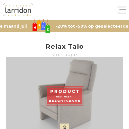
 juli
-20% tot -50% op geselecteerde artikele
Relax Talo
stof taupe