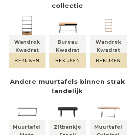
collectie
el
Wandrek
Bureau
Wandrek
Kwadrat
Kwadrat
Kwadrat
Metaal +
Eik + metaal
massief eik +
massief eik
metaal
BEKIJKEN
BEKIJKEN
BEKIJKEN
Andere
muurtafels
binnen
strak
landelijk
l
Muurtafel
Zitbankje
Muurtafel