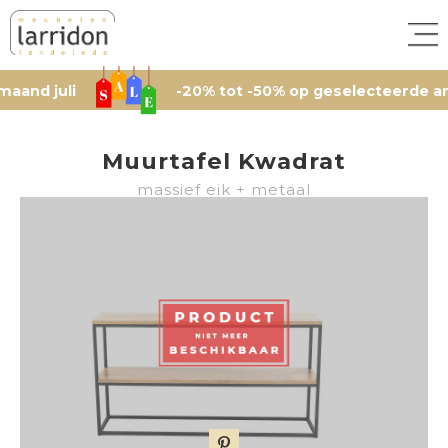
uli
-20% tot -50% op geselecteerde artikelen
Muurtafel Kwadrat
massief eik + metaal