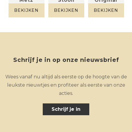
Metz
Stooll
Original
+
massief eik +
Zwart
massief eik +
metaal
metaal
BEKIJKEN
BEKIJKEN
BEKIJKEN
Schrijf je in op onze nieuwsbrief
Wees vanaf nu altijd als eerste op de hoogte van de
leukste nieuwtjes en profiteer als eerste van onze
acties.
Schrijf je in