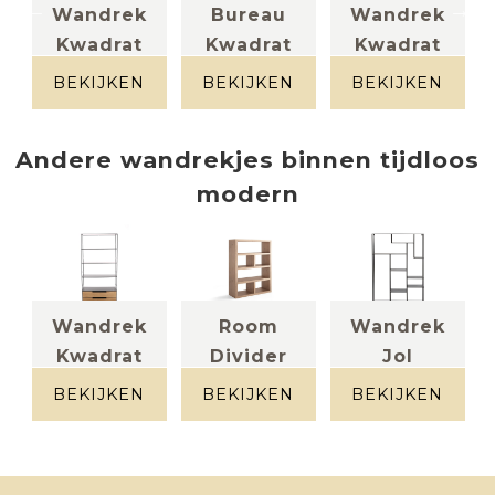
el
Wandrek
Bureau
Wandrek
Kwadrat
Kwadrat
Kwadrat
Metaal +
Eik + metaal
massief eik +
massief eik
metaal
BEKIJKEN
BEKIJKEN
BEKIJKEN
Andere
wandrekjes
binnen
tijdloos
modern
Wandrek
Room
Wandrek
Kwadrat
Divider
Jol
Metaal +
zwart metaal
Libris
massief eik
BEKIJKEN
BEKIJKEN
BEKIJKEN
eik fineer