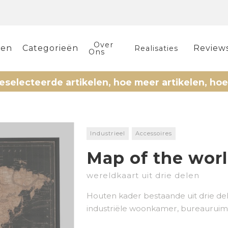
Over
len
Categorieën
Review
Realisaties
Ons
rde artikelen, hoe meer artikelen, hoe meer kor
Industrieel
Accessoires
Map of the wor
wereldkaart uit drie delen
Houten kader bestaande uit drie de
industriële woonkamer, bureauruimt