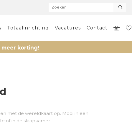
s
Totaalinrichting
Vacatures
Contact
ting!
ld
len met de wereldkaart op. Mooi in een
e of in de slaapkamer.