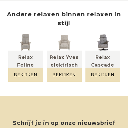
Andere
relaxen
binnen
relaxen in
stijl
Relax
Relax Yves
Relax
Feline
elektrisch
Cascade
Stof beige
elektrisch
(elektrisch)
gespikkeld
BEKIJKEN
BEKIJKEN
BEKIJKEN
Stof
(M)
gespikkeld
Stof beige
Schrijf je in op onze nieuwsbrief