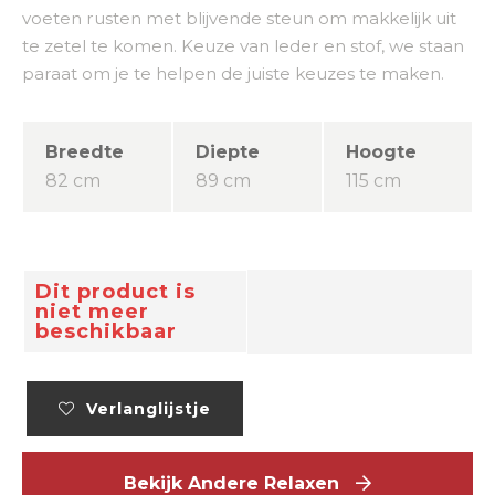
voeten rusten met blijvende steun om makkelijk uit
te zetel te komen. Keuze van leder en stof, we staan
paraat om je te helpen de juiste keuzes te maken.
Breedte
Diepte
Hoogte
82 cm
89 cm
115 cm
Dit product is
niet meer
beschikbaar
Verlanglijstje
Bekijk Andere Relaxen