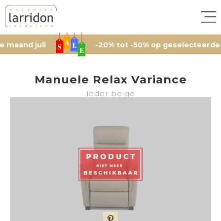
 juli
-20% tot -50% op geselecteerde artikele
Manuele Relax Variance
leder beige