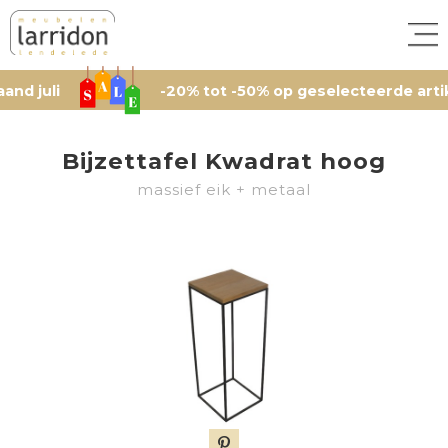
li
-20% tot -50% op geselecteerde artikelen, 
Bijzettafel Kwadrat hoog
massief eik + metaal