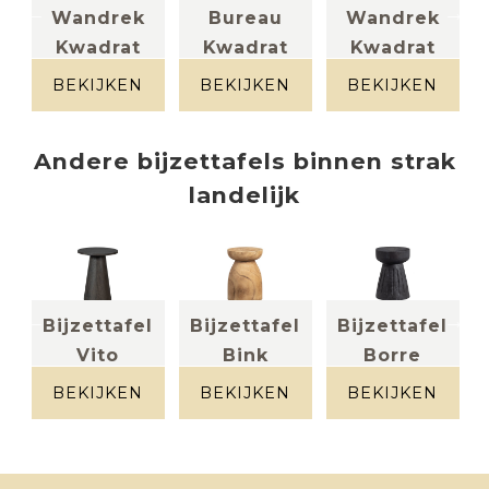
el
Wandrek
Bureau
Wandrek
Kwadrat
Kwadrat
Kwadrat
Metaal +
Eik + metaal
massief eik +
massief eik
metaal
BEKIJKEN
BEKIJKEN
BEKIJKEN
Andere
bijzettafels
binnen
strak
landelijk
l
Bijzettafel
Bijzettafel
Bijzettafel
Vito
Bink
Borre
melamine
massief hout
massief hout
)
donker
BEKIJKEN
BEKIJKEN
BEKIJKEN
eiken