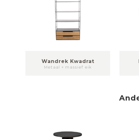
at
Wandrek Kwadrat
Metaal + massief eik
And