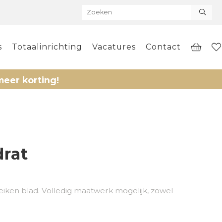
s
Totaalinrichting
Vacatures
Contact
korting!
drat
 eiken blad. Volledig maatwerk mogelijk, zowel