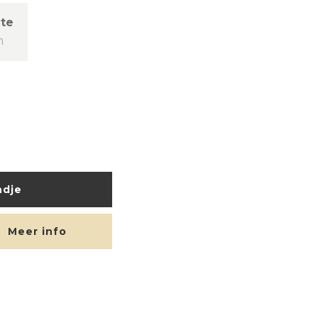
te
m
ndje
Meer info