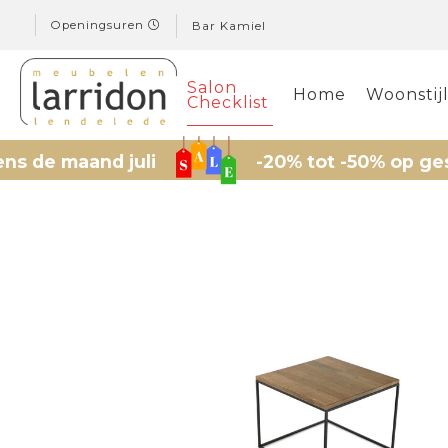
Openingsuren
Bar Kamiel
Salon
Home
Woonstij
Checklist
e maand juli
-20% tot -50% op geselect