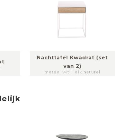
Nachttafel Kwadrat (set
at
van 2)
l
metaal wit + eik naturel
elijk