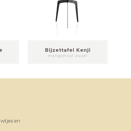
e
Bijzettafel Kenji
Bi
mangohout zwart
uwtjes en