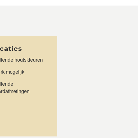
icaties
llende houtskleuren
rk mogelijk
llende
ardafmetingen