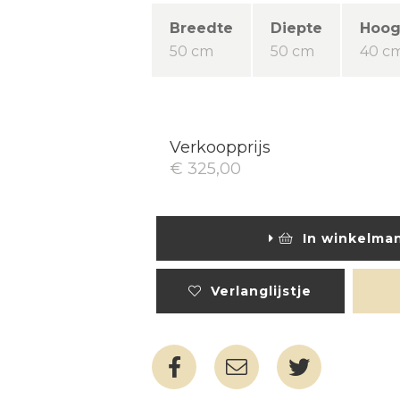
Breedte
Diepte
Hoog
50 cm
50 cm
40 c
Verkoopprijs
€ 325,00
In winkelma
Verlanglijstje