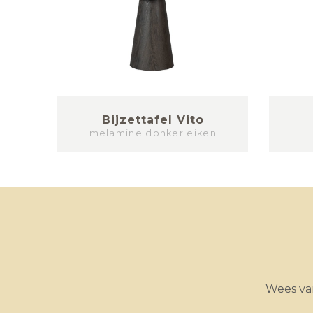
za
Bijzettafel Vito
melamine donker eiken
Wees van