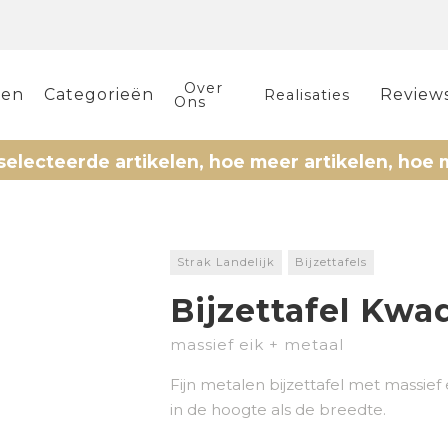
Over
len
Categorieën
Review
Realisaties
Ons
eerde artikelen, hoe meer artikelen, hoe meer 
Strak Landelijk
Bijzettafels
Bijzettafel Kwa
massief eik + metaal
Fijn metalen bijzettafel met massief
in de hoogte als de breedte.