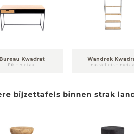
Bureau Kwadrat
Wandrek Kwadr
Eik + metaal
massief eik + metaa
ere
bijzettafels
binnen
strak land