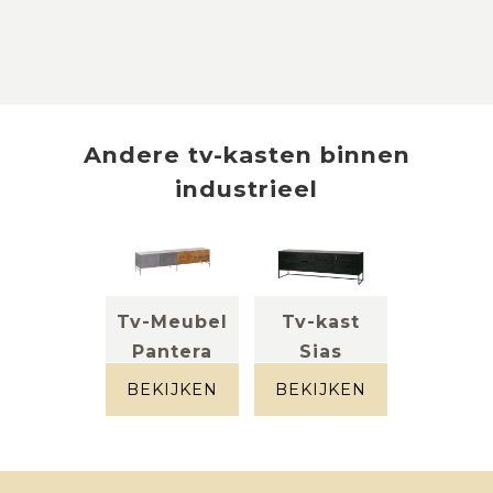
Andere
tv-kasten
binnen
industrieel
Tv-Meubel
Tv-kast
Pantera
Sias
massief teak
massief
+ staal
essen +
BEKIJKEN
BEKIJKEN
metaal