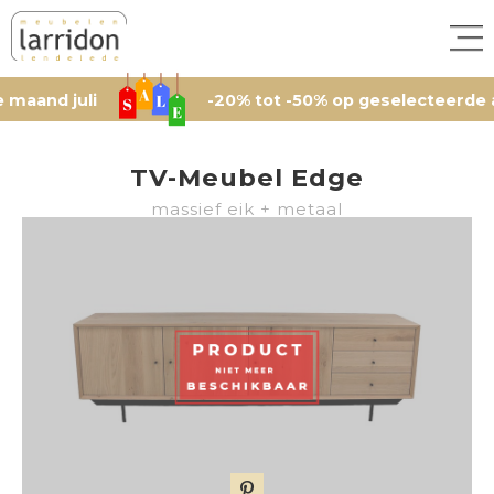
 juli
-20% tot -50% op geselecteerde artikele
TV-Meubel Edge
massief eik + metaal