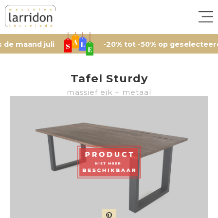
and juli
-20% tot -50% op geselecteerde artik
Tafel Sturdy
massief eik + metaal