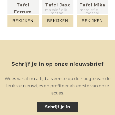
Tafel
Tafel Jaxx
Tafel Mika
massief eik +
massief eik +
Ferrum
(
metaal
metaal
massief eik +
metaal
BEKIJKEN
BEKIJKEN
BEKIJKEN
+
Schrijf je in op onze nieuwsbrief
Wees vanaf nu altijd als eerste op de hoogte van de
leukste nieuwtjes en profiteer als eerste van onze
acties.
Schrijf je in