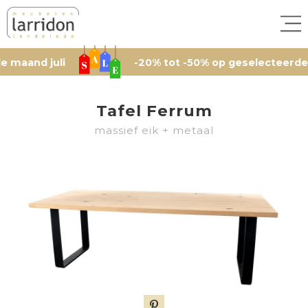
 juli
-20% tot -50% op geselecteerde artikel
Tafel Ferrum
massief eik + metaal