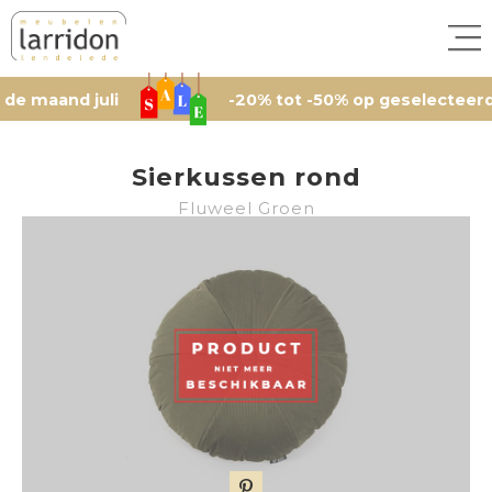
and juli
-20% tot -50% op geselecteerde arti
Sierkussen rond
Fluweel Groen