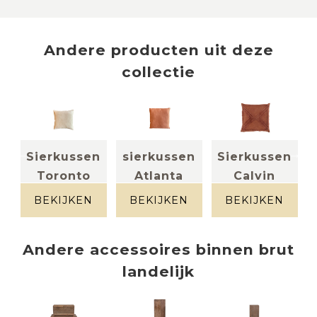
Andere producten uit deze
collectie
n
Sierkussen
sierkussen
Sierkussen
Toronto
Atlanta
Calvin
Terra
(set van 2)
(set van 2)
BEKIJKEN
BEKIJKEN
BEKIJKEN
Velvet zand
terra
Andere
accessoires
binnen
brut
landelijk