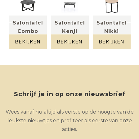
l
Salontafel
Salontafel
Salontafel
Combo
Kenji
Nikki
Massief eik
Mangohout +
eik naturel
.
zwart
metaal
BEKIJKEN
BEKIJKEN
BEKIJKEN
k
Schrijf je in op onze nieuwsbrief
Wees vanaf nu altijd als eerste op de hoogte van de
leukste nieuwtjes en profiteer als eerste van onze
acties.