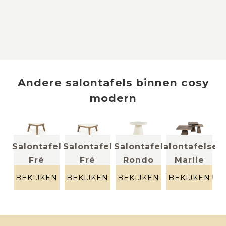
Andere
salontafels
binnen
cosy
modern
fel
Salontafel
Salontafel
Salontafel
Salontafelset
Sa
Fré
Fré
Rondo
Marlie
f
cementex
metaal
(small)
(large)
beige
bronskleurig
EN
BEKIJKEN
BEKIJKEN
BEKIJKEN
BEKIJKEN
B
marmer
marmer
+ hout
+ hout