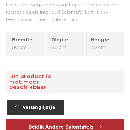
tijdloze ontwerp voegt ongetwijfeld een krachtige
twist toe aan je interieur! Salontafel Lotti is ook
beschikbaar in een lichtere kleur.
Breedte
Diepte
Hoogte
80 cm
80 cm
30 cm
Dit product is
niet meer
beschikbaar
Verlanglijstje
Bekijk Andere Salontafels