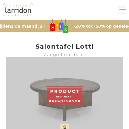
de maand juli
-20% tot -50% op geselecteerde
Salontafel Lotti
Mango hout bruin