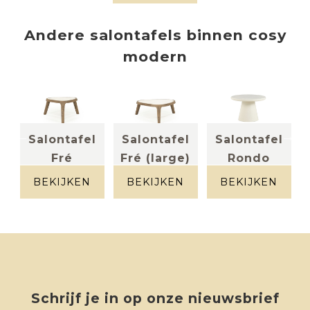
hout
Andere
salontafels
binnen
cosy
modern
l
Salontafel
Salontafel
Salontafel
S
Fré
Fré (large)
Rondo
marmer +
cementex
(small)
hout
beige
BEKIJKEN
BEKIJKEN
BEKIJKEN
marmer +
hout
Schrijf je in op onze nieuwsbrief