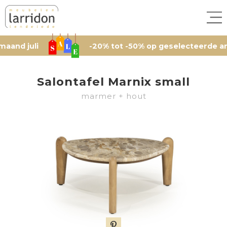
uli
-20% tot -50% op geselecteerde artikelen,
Salontafel Marnix small
marmer + hout