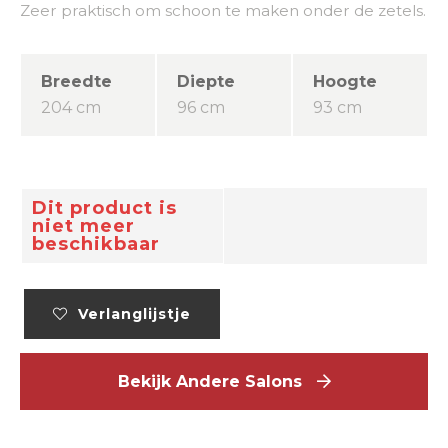
Zeer praktisch om schoon te maken onder de zetels.
Breedte
Diepte
Hoogte
204 cm
96 cm
93 cm
Dit product is
niet meer
beschikbaar
Verlanglijstje
Bekijk Andere Salons