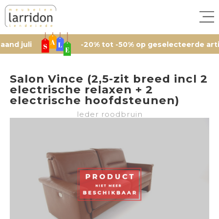
i
-20% tot -50% op geselecteerde artikelen, 
Salon Vince (2,5-zit breed incl 2
electrische relaxen + 2
electrische hoofdsteunen)
leder roodbruin