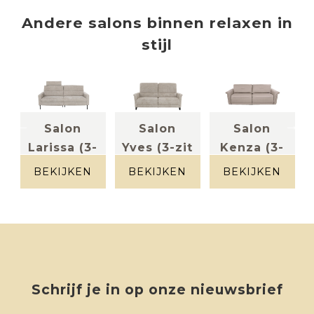
Andere
salons
binnen
relaxen in
stijl
Salon
Salon
Salon
-
Larissa (3-
Yves (3-zit
Kenza (3-
zit incl 2...
incl 2 el...
zit breed
BEKIJKEN
BEKIJKEN
BEKIJKEN
Stof kleur
Stof beige
in...
licht grijs
gespikkeld
Leder beige
Schrijf je in op onze nieuwsbrief