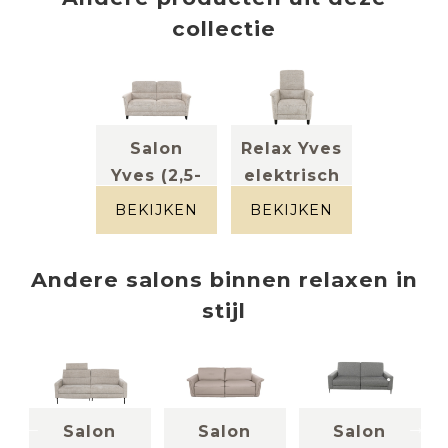
collectie
Salon
Relax Yves
Yves (2,5-
elektrisch
Stof beige
zit)
gespikkeld
BEKIJKEN
BEKIJKEN
stof beige
gespikkeld
Andere
salons
binnen
relaxen in
stijl
Salon
Salon
Salon