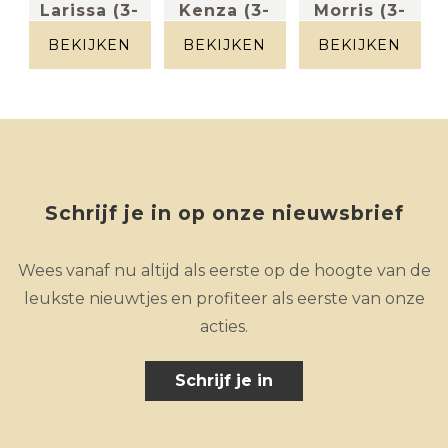
-
Larissa (3-
Kenza (3-
Morris (3-
zit incl 2...
zit breed
zit incl 2
BEKIJKEN
BEKIJKEN
BEKIJKEN
Stof kleur
in...
...
licht grijs
Leder beige
Stof grijs
Schrijf je in op onze nieuwsbrief
Wees vanaf nu altijd als eerste op de hoogte van de
leukste nieuwtjes en profiteer als eerste van onze
acties.
Schrijf je in