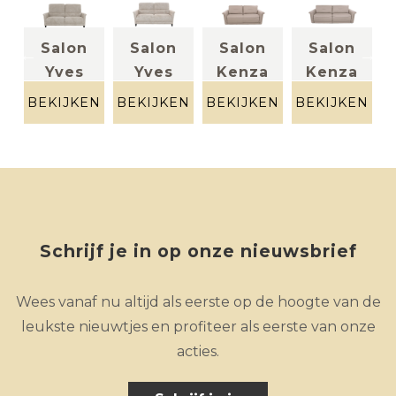
Salon
Salon
Salon
Salon
y
Yves
Yves
Kenza
Kenza
)
(3-zit
(2,5-
(2,5-
(3-zit
EN
BEKIJKEN
BEKIJKEN
BEKIJKEN
BEKIJKEN
B
incl 2
zit)
zit)
breed
s
stof beige
Leder
el...
in...
gespikkeld
beige
Stof beige
Leder
gespikkeld
beige
Schrijf je in op onze nieuwsbrief
Wees vanaf nu altijd als eerste op de hoogte van de
leukste nieuwtjes en profiteer als eerste van onze
acties.