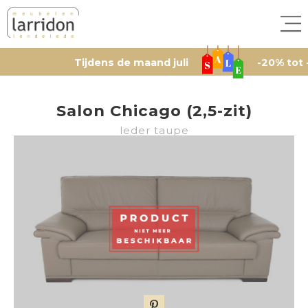
Tijdens de maand juli
-20% tot -50% op 
Salon Chicago (2,5-zit)
leder taupe