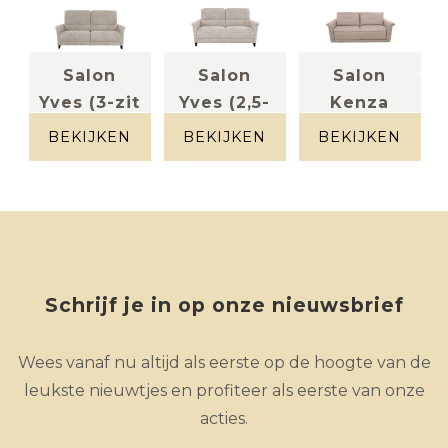
Salon
Salon
Salon
-
Yves (3-zit
Yves (2,5-
Kenza
incl 2 el...
zit)
(2,5-zit)
BEKIJKEN
BEKIJKEN
BEKIJKEN
s
Stof beige
stof beige
Leder beige
gespikkeld
gespikkeld
Schrijf je in op onze nieuwsbrief
Wees vanaf nu altijd als eerste op de hoogte van de
leukste nieuwtjes en profiteer als eerste van onze
acties.