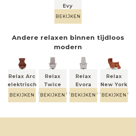
Evy
Stof
roodbruin
BEKIJKEN
Andere
relaxen
binnen
tijdloos
modern
Relax Arc
Relax
Relax
Relax
e
elektrisch
Twice
Evora
New York
leder +
sch
elektrisch
elektrisch
elektrisch
(e
stof
EN
BEKIJKEN
BEKIJKEN
BEKIJKEN
BEKIJKEN
B
roodbruin
Stof
Stof +
leder
beige/wit
leder
cognac
grijs