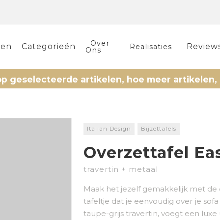
Over
len
Categorieën
Review
Realisaties
Ons
lecteerde artikelen, hoe meer artikelen, hoe m
Italian Design
Bijzettafels
Overzettafel Ea
travertin + metaal
Maak het jezelf gemakkelijk met de ov
tafeltje dat je eenvoudig over je sof
taupe-grijs travertin, voegt een lux