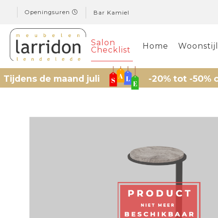
Openingsuren
Bar Kamiel
Salon
Home
Woonstij
Checklist
ns de maand juli
-20% tot -50% op gese