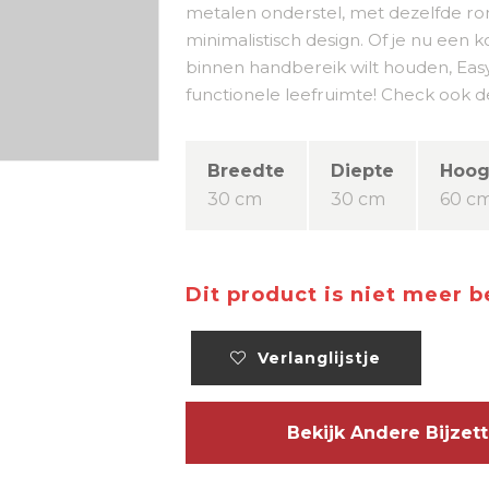
metalen onderstel, met dezelfde r
minimalistisch design. Of je nu een k
binnen handbereik wilt houden, Easy 
functionele leefruimte! Check ook de
Breedte
Diepte
Hoog
30 cm
30 cm
60 c
Dit product is niet meer 
Verlanglijstje
Bekijk Andere Bijze