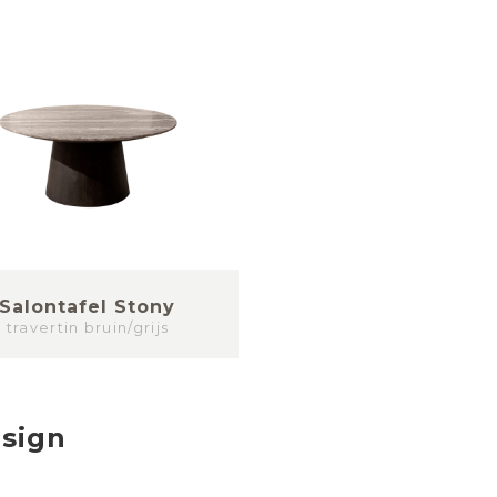
Salontafel Stony
travertin bruin/grijs
esign