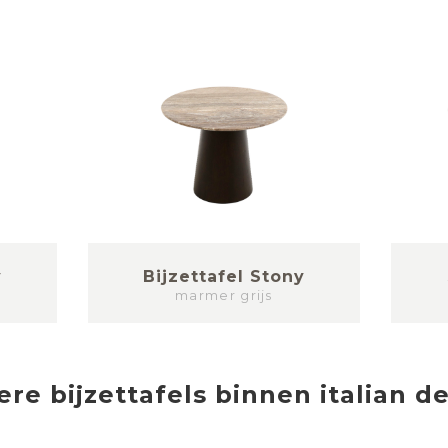
y
Bijzettafel Stony
marmer grijs
ere
bijzettafels
binnen
italian d