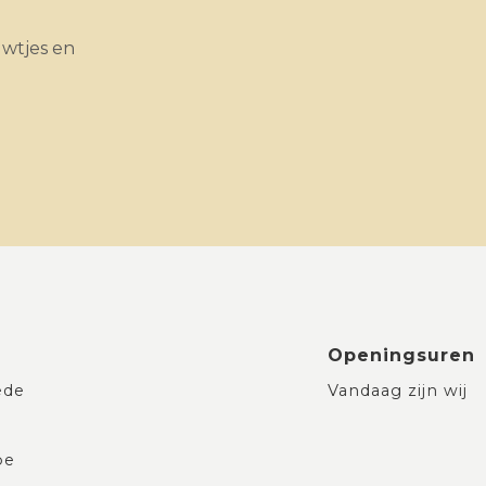
uwtjes en
Openingsuren
ede
Vandaag zijn wij
be