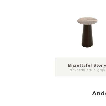
Bijzettafel Ston
travertin bruin-grijs
And