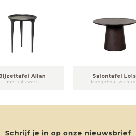
Bijzettafel Allan
Salontafel Loi
metaal zwart
Mangohout walnoo
Schrijf je in op onze nieuwsbrief