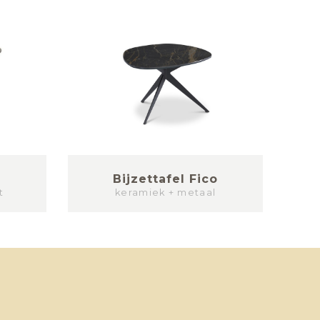
s
Bijzettafel Fico
t
keramiek + metaal