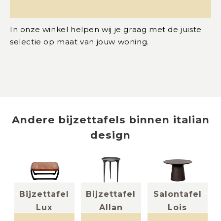
In onze winkel helpen wij je graag met de juiste
selectie op maat van jouw woning.
Andere
bijzettafels
binnen
italian
design
l
Bijzettafel
Bijzettafel
Salontafel
Lux
Allan
Lois
o
notelaar +
metaal zwart
Mangohout