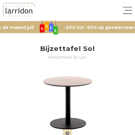
and juli
-20% tot -50% op geselecteerde arti
Bijzettafel Sol
keramiek bruin