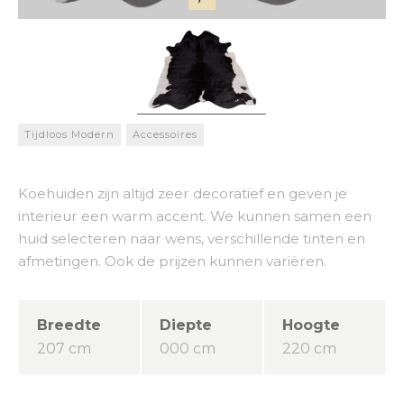
Tijdloos Modern
Accessoires
Koehuiden zijn altijd zeer decoratief en geven je
interieur een warm accent. We kunnen samen een
huid selecteren naar wens, verschillende tinten en
afmetingen. Ook de prijzen kunnen variëren.
Breedte
Diepte
Hoogte
207 cm
000 cm
220 cm