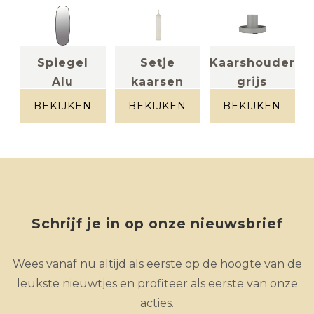
n
Spiegel
Setje
Kaarshouder
Alu
kaarsen
grijs
Metaal grijs
(deens
(setje 4
BEKIJKEN
BEKIJKEN
BEKIJKEN
ovaal)
kaar...
spiegel +
wit
zwart frame
Schrijf je in op onze nieuwsbrief
Wees vanaf nu altijd als eerste op de hoogte van de
leukste nieuwtjes en profiteer als eerste van onze
acties.