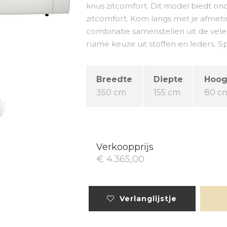
knus zitcomfort. Dit model biedt on
zitcomfort. Kom langs met je afmeti
combinatie samenstellen uit de vel
ruime keuze uit stoffen en leders. 
Breedte
Diepte
Hoog
350 cm
155 cm
80 c
Verkoopprijs
€ 4.365,00
Verlanglijstje