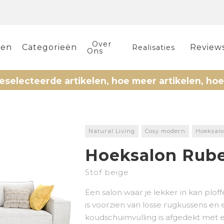
Over
len
Categorieën
Review
Realisaties
Ons
erde artikelen, hoe meer artikelen, hoe meer k
Natural Living
Cosy modern
Hoeksal
Hoeksalon Rub
Stof beige
Een salon waar je lekker in kan plo
is voorzien van losse rugkussens en 
koudschuimvulling is afgedekt met 