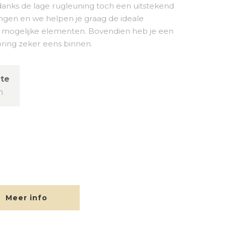
danks de lage rugleuning toch een uitstekend
ngen en we helpen je graag de ideale
e mogelijke elementen. Bovendien heb je een
Spring zeker eens binnen.
te
m
Meer info