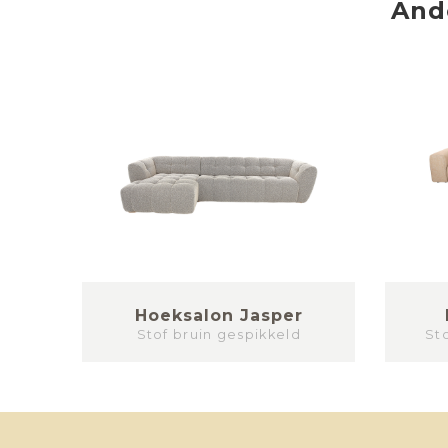
And
y
Hoeksalon Jasper
Stof bruin gespikkeld
St