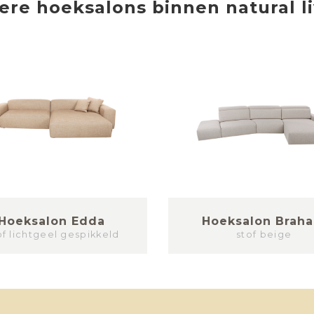
ere
hoeksalons
binnen
natural l
Hoeksalon Edda
Hoeksalon Brah
of lichtgeel gespikkeld
stof beige