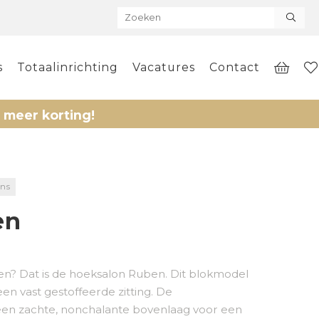
s
Totaalinrichting
Vacatures
Contact
orting!
ons
en
ffen? Dat is de hoeksalon Ruben. Dit blokmodel
een vast gestoffeerde zitting. De
een zachte, nonchalante bovenlaag voor een