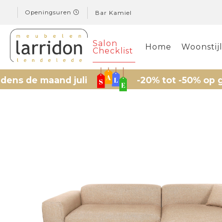
Openingsuren
Bar Kamiel
Salon
Home
Woonstij
Checklist
 maand juli
-20% tot -50% op geselect