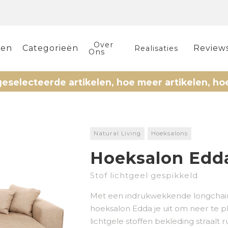
Over
len
Categorieën
Review
Realisaties
Ons
eerde artikelen, hoe meer artikelen, hoe meer k
Natural Living
Hoeksalons
Hoeksalon Edd
Stof lichtgeel gespikkeld
Met een indrukwekkende longchair d
hoeksalon Edda je uit om neer te pl
lichtgele stoffen bekleding straalt r