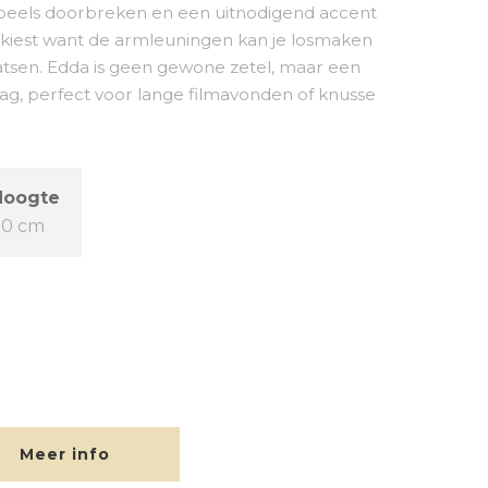
 speels doorbreken en een uitnodigend accent
ij kiest want de armleuningen kan je losmaken
tsen. Edda is geen gewone zetel, maar een
g, perfect voor lange filmavonden of knusse
Hoogte
70 cm
Meer info