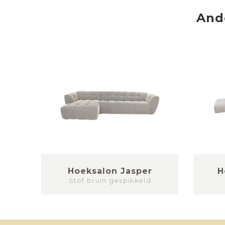
And
y
Hoeksalon Jasper
H
Stof bruin gespikkeld