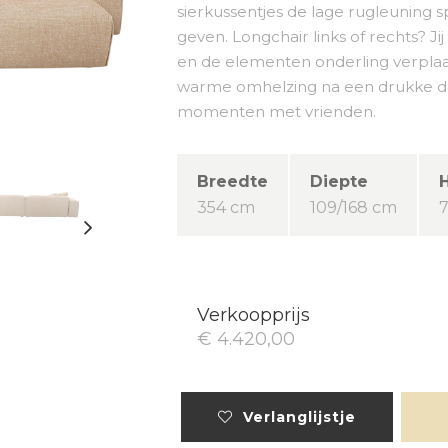
sierkussentjes de lage rugleuning
geven. Longchair links of rechts? J
en de elementen onderling verplaa
warme omhelzing na een drukke da
momenten met vrienden.
Breedte
Diepte
354 cm
109/168 cm
Verkoopprijs
€ 4.420,00
Verlanglijstje