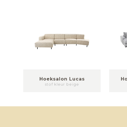
nd
Hoeksalon Lucas
H
stof kleur beige