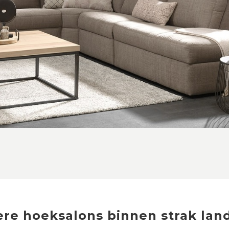
ere
hoeksalons
binnen
strak land