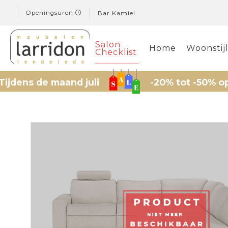
Openingsuren
Bar Kamiel
Salon
Home
Woonstij
Checklist
de maand juli
-20% tot -50% op gesele