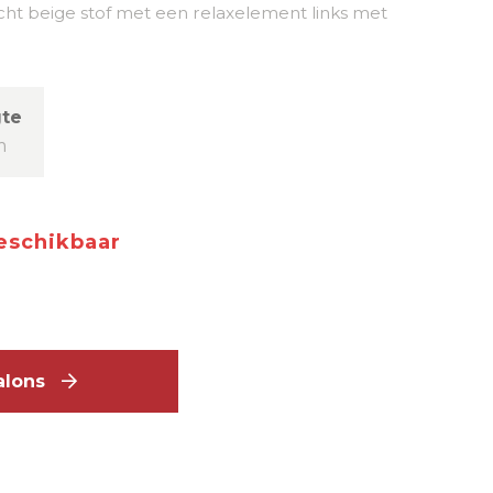
 licht beige stof met een relaxelement links met
te
m
beschikbaar
salons