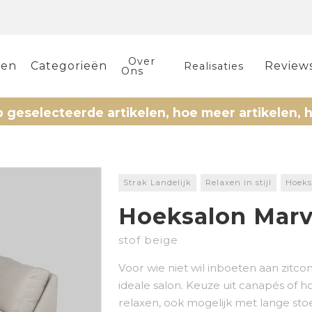
Over
len
Categorieën
Review
Realisaties
Ons
cteerde artikelen, hoe meer artikelen, hoe meer
Strak Landelijk
Relaxen in stijl
Hoeks
Hoeksalon Marv
stof beige
Voor wie niet wil inboeten aan zitcomfo
ideale salon. Keuze uit canapés of
relaxen, ook mogelijk met lange sto