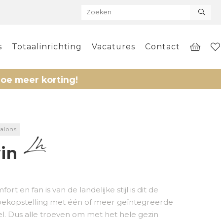
s
Totaalinrichting
Vacatures
Contact
 korting!
alons
in
rt en fan is van de landelijke stijl is dit de
 hoekopstelling met één of meer geïntegreerde
el. Dus alle troeven om met het hele gezin