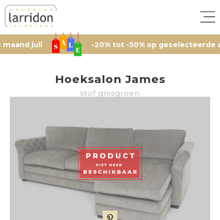
juli
-20% tot -50% op geselecteerde artikele
Hoeksalon James
stof grijsgroen