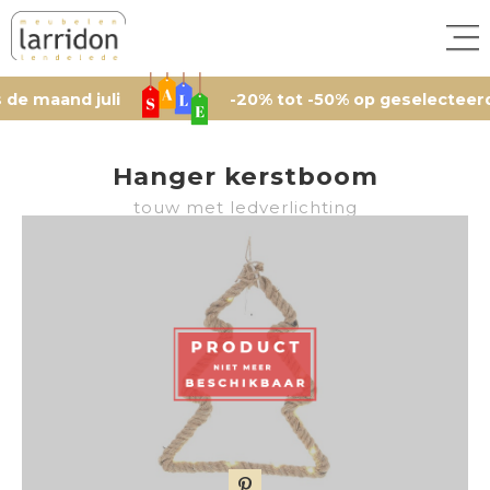
aand juli
-20% tot -50% op geselecteerde arti
Hanger kerstboom
touw met ledverlichting