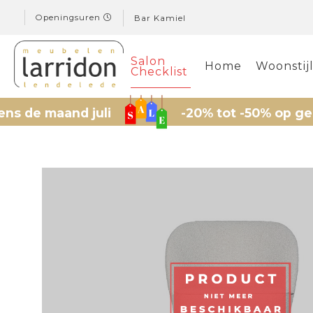
Openingsuren
Bar Kamiel
Salon
Home
Woonstij
Checklist
maand juli
-20% tot -50% op geselectee