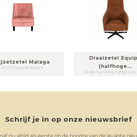
Draaizetel Equi
ijzetzetel Malaga
(halfhoge...
Stof fluweel bluch
leder aniline cognacb
Schrijf je in op onze nieuwsbrief
af nu altijd als eerste op de hoogte van de leukste nie