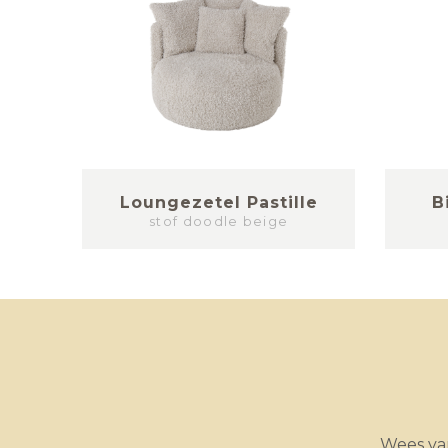
Loungezetel Pastille
B
stof doodle beige
Wees van