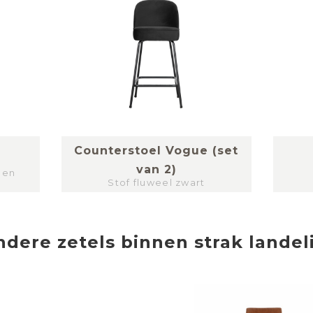
Counterstoel Vogue (set
van 2)
oen
Stof fluweel zwart
ndere
zetels
binnen
strak landel