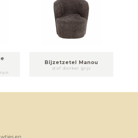
pe
Bijzetzetel Manou
stof donker grijs
ruin
uwtjes en