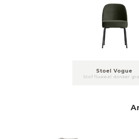
Stoel Vogue
Stof fluweel donker gr
A