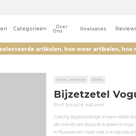
Over
len
Categorieën
Review
Realisaties
Ons
rde artikelen, hoe meer artikelen, hoe meer ko
Strak Landelijk
Zetels
Bijzetzetel Vog
Stof bouclé naturel
Catchy bijzetzeteltje in een witte 
de trend van bouclé subtiel in huis.
in fluweel en heel wat trendy kleurt