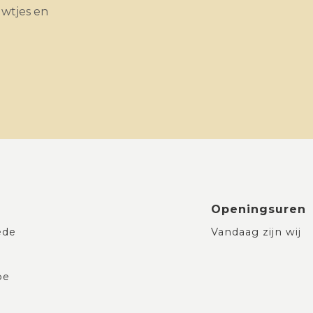
uwtjes en
Openingsuren
ede
Vandaag zijn wij
be