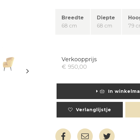
Breedte
Diepte
Hoo
68 cm
68 cm
79 
Verkoopprijs
€ 950,00
In winkelma
Verlanglijstje