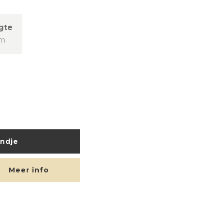
gte
cm
ndje
Meer info