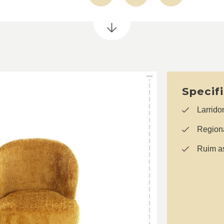
Specif
Larrido
Regiona
Ruim as