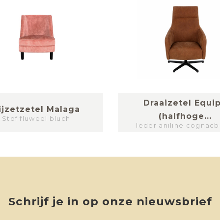
Draaizetel Equi
ijzetzetel Malaga
(halfhoge...
Stof fluweel bluch
leder aniline cognacb
Schrijf je in op onze nieuwsbrief