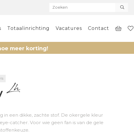
s
Totaalinrichting
Vacatures
Contact
er korting!
ls
y
g in een dikke, zachte stof. De okergele kleur
eye-catcher. Voor wie geen fan is van de gele
stoffenkeuze.