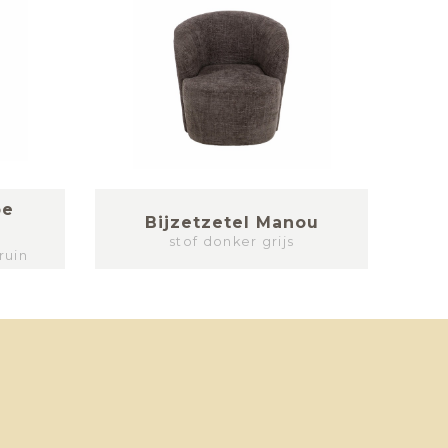
pe
Bijzetzetel Manou
stof donker grijs
ruin