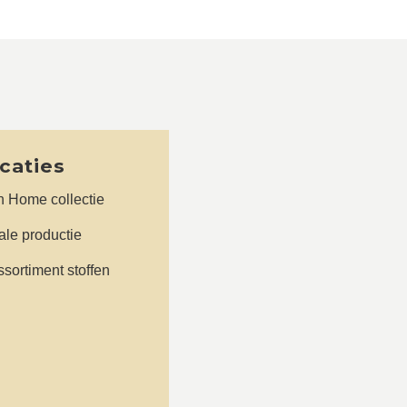
icaties
n Home collectie
le productie
sortiment stoffen