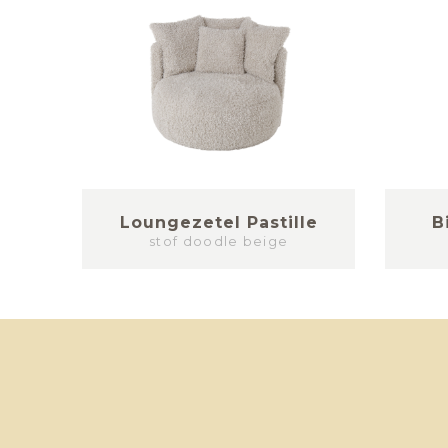
e
Loungezetel Pastille
B
stof doodle beige