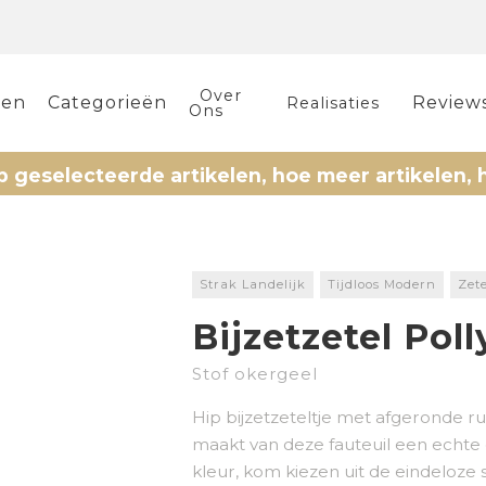
Over
len
Categorieën
Review
Realisaties
Ons
lecteerde artikelen, hoe meer artikelen, hoe me
Strak Landelijk
Tijdloos Modern
Zete
Bijzetzetel Poll
Stof okergeel
Hip bijzetzeteltje met afgeronde ru
maakt van deze fauteuil een echte 
kleur, kom kiezen uit de eindeloze 