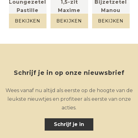
l
Loungezetel
1,5-zit
Bijzetzetel
Pastille
Maxime
Manou
stof doodle
rood geruit
stof donker
beige
grijs
BEKIJKEN
BEKIJKEN
BEKIJKEN
Schrijf je in op onze nieuwsbrief
Wees vanaf nu altijd als eerste op de hoogte van de
leukste nieuwtjes en profiteer als eerste van onze
acties.
Schrijf je in