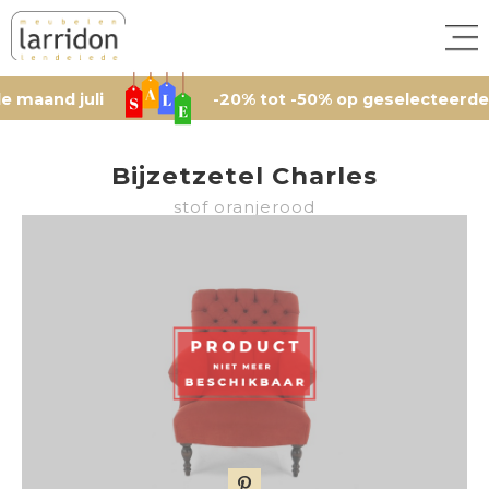
 juli
-20% tot -50% op geselecteerde artikel
Bijzetzetel Charles
stof oranjerood