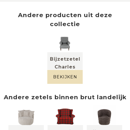
Andere producten uit deze
collectie
Bijzetzetel
Charles
stof
grijsblauw
BEKIJKEN
Andere
zetels
binnen
brut landelijk