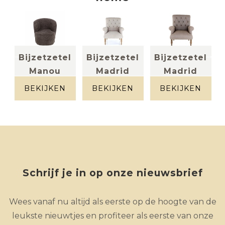
l
Bijzetzetel
Bijzetzetel
Bijzetzetel
Manou
Madrid
Madrid
stof donker
stof beige
stof linnen
grijs
taupe
BEKIJKEN
BEKIJKEN
BEKIJKEN
Schrijf je in op onze nieuwsbrief
Wees vanaf nu altijd als eerste op de hoogte van de
leukste nieuwtjes en profiteer als eerste van onze