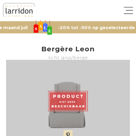
 juli
-20% tot -50% op geselecteerde artikele
Bergère Leon
licht grijs/beige