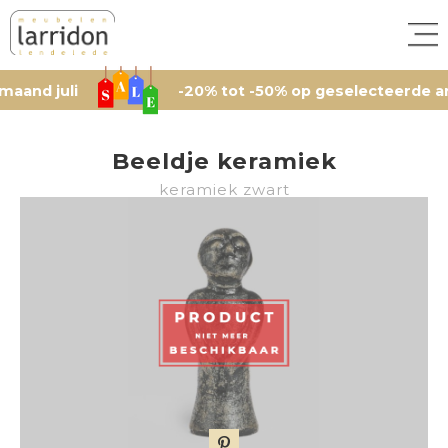
juli
-20% tot -50% op geselecteerde artikele
Beeldje keramiek
keramiek zwart