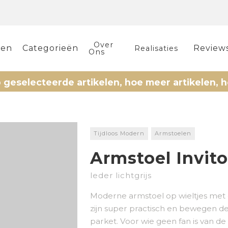
Over
len
Categorieën
Review
Realisaties
Ons
cteerde artikelen, hoe meer artikelen, hoe meer
Tijdloos Modern
Armstoelen
Armstoel Invito
leder lichtgrijs
Moderne armstoel op wieltjes met 
zijn super practisch en bewegen de
parket. Voor wie geen fan is van de 