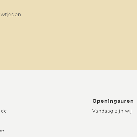
uwtjes en
Openingsuren
ede
Vandaag zijn wij
be