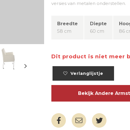
versies van metalen onderstellen.
Breedte
Diepte
Hoo
58 cm
60 cm
86 
Dit product is niet meer 
Verlanglijstje
Bekijk Andere Arm