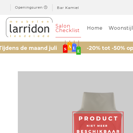
Openingsuren
Bar Kamiel
Salon
Home
Woonstij
Checklist
de maand juli
-20% tot -50% op gesele