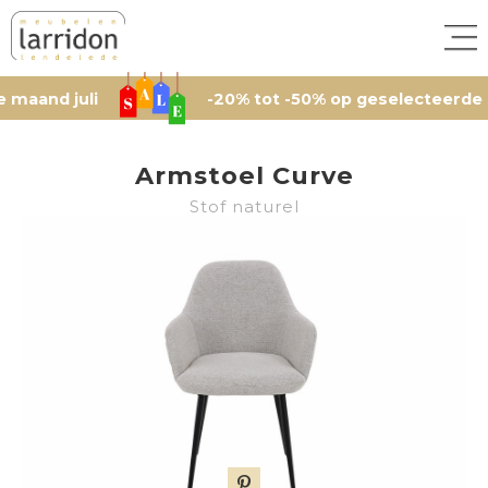
juli
-20% tot -50% op geselecteerde artikele
Armstoel Curve
Stof naturel