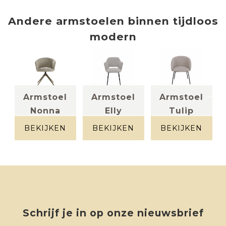
Andere
armstoelen
binnen
tijdloos
modern
Armstoel
Armstoel
Armstoel
Nonna
Elly
Tulip
stof greige
stof
stof bouclé
beige/grijs
naturel
BEKIJKEN
BEKIJKEN
BEKIJKEN
s
Schrijf je in op onze nieuwsbrief