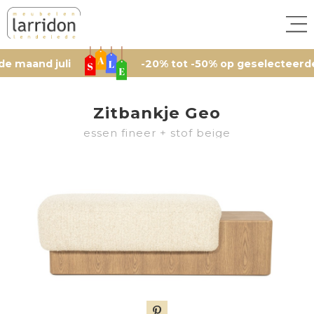
nd juli
-20% tot -50% op geselecteerde artik
Zitbankje Geo
essen fineer + stof beige