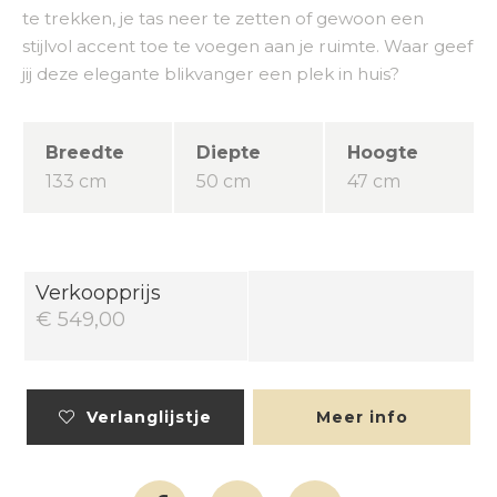
te trekken, je tas neer te zetten of gewoon een
stijlvol accent toe te voegen aan je ruimte. Waar geef
jij deze elegante blikvanger een plek in huis?
Breedte
Diepte
Hoogte
133 cm
50 cm
47 cm
Verkoopprijs
€ 549,00
Verlanglijstje
Meer info