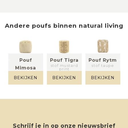
Andere
poufs
binnen
natural living
Pouf
Pouf Tigra
Pouf Rytm
stof mustard
stof taupe
Mimosa
print
beige
BEKIJKEN
BEKIJKEN
BEKIJKEN
Schrijf je in op onze nieuwsbrief